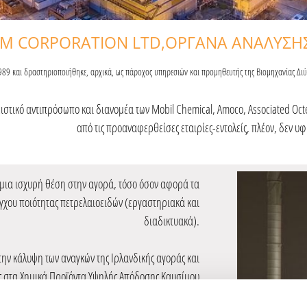
 CORPORATION LTD,​ΟΡΓΑΝΑ ΑΝΑΛΥΣΗΣ
89 και δραστηριοποιήθηκε, αρχικά, ως πάροχος υπηρεσιών και προμηθευτής της Βιομηχανίας Διύλι
ειστικό αντιπρόσωπο και διανομέα των Mobil Chemical, Amoco, Associated Oct
από τις προαναφερθείσες εταιρίες-εντολείς, πλέον, δεν 
 μια ισχυρή θέση στην αγορά, τόσο όσον αφορά τα
έγχου ποιότητας πετρελαιοειδών (εργαστηριακά και
διαδικτυακά).
για την κάλυψη των αναγκών της Ιρλανδικής αγοράς και
ας στα Χημικά Προϊόντα Υψηλής Απόδοσης Καυσίμου
την επιτόπου ανάλυση της ποιότητας των Καυσίμων.