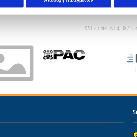
Αποδοχή επιλεγμένων
PCS Instruments Ltd, UK / Lem
S