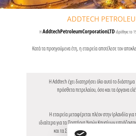
ADDTECH PETROLEUM
AddtechPetroleumCorporationLTD
Η
ιδρύθηκε το 19
Κατά τα προηγούμενα έτη, η εταιρεία αποτέλεσε τον αποκλ
Η Addtech έχει διατηρήσει όλο αυτό το διάστημα
πρόσθετα πετρελαίου, όσο και τα όργανα ελ
​​​​​​​Η εταιρεία μεταφέρεται πλέον στην Ιρλανδία 
ιδιαίτερα για τα Πρατήρια Υγρών Καυσίμων εστιάζοντ
και τα Συστήματα Διανομής Καυσίμων μαζί με 