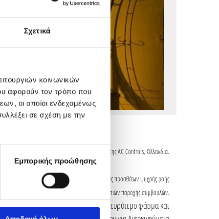
Σχετικά
λειτουργιών κοινωνικών
ου αφορούν τον τρόπο που
εων, οι οποίοι ενδεχομένως
υλλέξει σε σχέση με την
2014 να περιλαμβάνει τον τομέα χρωματογραφίας της AC Controls, Ολλανδία.
Εμπορικής προώθησης
echst) συμμετέχοντας ενεργά στον τομέα προμήθειας προσθέτων ψυχρής ροής
και στον τομέα των σχετικών υπηρεσιών παροχής συμβουλών.
ι όχι μόνο την ψυχρή ροή, αλλά και ένα ευρύτερο φάσμα και
 και Προϊόντα Υψηλής Απόδοσης Καυσίμου για Αυτοκινούμενα