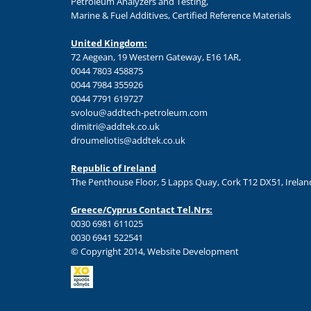
Petroleum Analyzers and Testing,
Marine & Fuel Additives, Certified Reference Materials
United Kingdom:
72 Aegean, 19 Western Gateway, E16 1AR,
0044 7803 458875
0044 7984 355926
0044 7791 619727
svolou@addtech-petroleum.com
dimitri@addtek.co.uk
droumeliotis@addtek.co.uk
Republic of Ireland
The Penthouse Floor, 5 Lapps Quay, Cork T12 DX51, Irelan
Greece/Cyprus Contact Tel.Nrs:
0030 6981 611025
0030 6941 522541
© Copyright 2014, Website Development