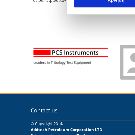
Άρνηση
Contact us
© Copyright 2014,
Addtech Petroleum Corporation LTD
,