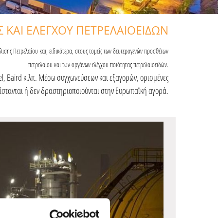
 ΚΑΙ ΕΛΕΓΧΟΥ ΠΕΤΡΕΛΑΙΟΕΙΔΩΝ
σης Πετρελαίου και, ειδικότερα, στους τομείς των δευτερογενών προσθέτων
πετρελαίου και των οργάνων ελέγχου ποιότητας πετρελαιοειδών.
el, Baird κ.λπ. Μέσω συγχωνεύσεων και εξαγορών, ορισμένες
υφίστανται ή δεν δραστηριοποιούνται στην Ευρωπαϊκή αγορά.